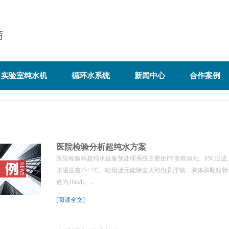
实验室纯水机
循环水系统
新闻中心
合作案例
医院检验分析超纯水方案
医院检验科超纯水设备预处理系统主要由PP喷熔滤元、85C过滤、
水温度在25±3℃。喷熔滤元能除去大部份悬浮物、胶体和颗粒状机
速为16m/h。...
[阅读全文]