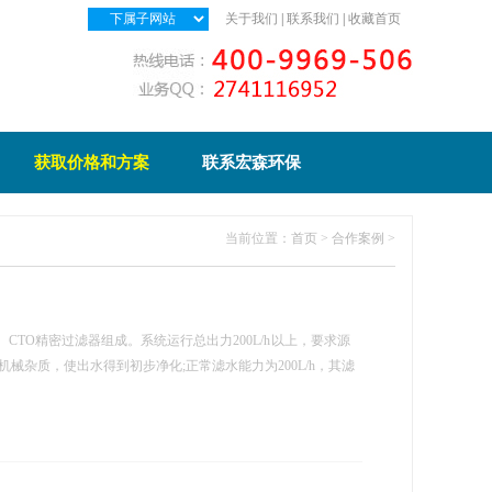
关于我们
|
联系我们
|
收藏首页
获取价格和方案
联系宏森环保
当前位置：
首页
>
合作案例
>
CTO精密过滤器组成。系统运行总出力200L/h 以上，要求源
械杂质，使出水得到初步净化;正常滤水能力为200L/h，其滤