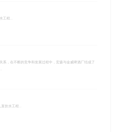
工程...
作关系，在不断的竞争和发展过程中，宏森与金威啤酒厂结成了
.
饮水工程...