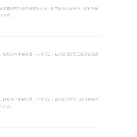
张家港市锦丰轧花剥绒有限公司）用自筹资金建办的小型轧钢车
在...
。经历多年不懈努力，与时俱进；在水处理方面已经具备完整
。经历多年不懈努力，与时俱进；在水处理方面已经具备完整
SO...