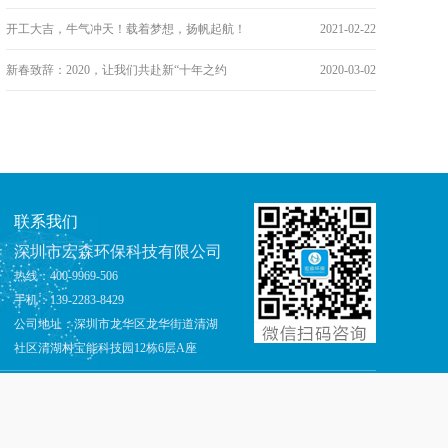
开工大吉，牛气冲天！载着梦想，扬帆起航！
2021-02-22
新春致辞：2020，让我们共赴新“十年之约
2020-03-02
联系我们
深圳市宏森环保科技有限公司
热线：400-9969-506
手机：139-2283-8429
公司地址：深圳市龙华区龙华街道清湖
社区清湖村宝能科技园12栋6层A座