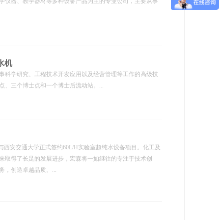
学仪器、教学器材等多种设备产品为主的专业公司，主要从事
水机
事科学研究、工程技术开发应用以及经营管理等工作的高级技
、三个博士点和一个博士后流动站。...
)与西安交通大学正式签约60L/H实验室超纯水设备项目。化工及
以来取得了长足的发展进步，宏森将一如继往的专注于技术创
，创造卓越品质。...