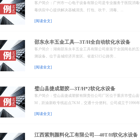
客户简介：广州市一心电子设备有限公司是专业服务于医院消毒供
毒供应中心提供解决器械清洗、打包、吹干、消毒、...
[阅读全文]
邵东永丰五金工具—3T/H全自动软化水设备
客户简介：湖南邵东永丰五金工具有限公司座落于全国闻名的五金之
测设备。位于县城经济开发区、省道S315公路旁...
[阅读全文]
璧山县捷成塑胶—3T/H*2软化水设备
客户简介：璧山县捷成塑胶有限责任公司厂区位于重庆市璧山县青
M，距渝新欧专线起点7K M，交通十分便利。公司成立于1996年..
[阅读全文]
江西紫荆颜料化工有限公司—40T/H软化水设备