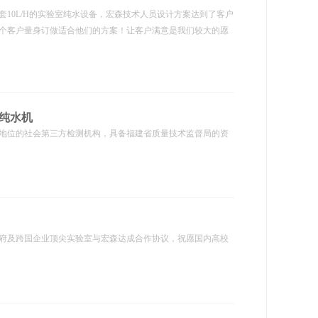
套10L/H的实验室纯水设备，宏森技术人员设计方案达到了客户
个客户量身订做适合他们的方案！让客户满意是我们较大的愿
超纯水机
地位的社会第三方检测机构，具备福建省质量技术监督局的资
府及跨国企业顶尖实验室与宏森达成合作协议，祝愿国内高校