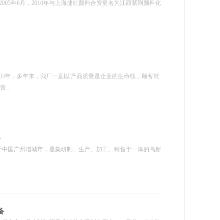
05年6月，2010年与上海捷虹颜料合资更名为江西紫荆颜料化
年，多年来，我厂一直以'产品质量是企业的生命线，顾客就
..
备
于中国广州增城市，是集研制、生产、加工、销售于一体的高新
备