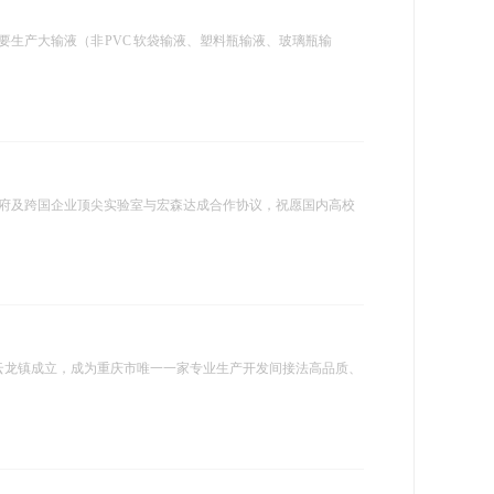
）
生产大输液（非 PVC 软袋输液、塑料瓶输液、玻璃瓶输
府及跨国企业顶尖实验室与宏森达成合作协议，祝愿国内高校
县云龙镇成立，成为重庆市唯一一家专业生产开发间接法高品质、