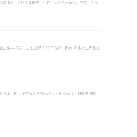
应中心（CSSD)集研发、生产、销售为一体的供应商。为消
乡—-邵东，占地面积15000平方米，拥有100多台生产及检
杠工业园，距重庆大学城3K M，距西永保税区和微电园8K
.