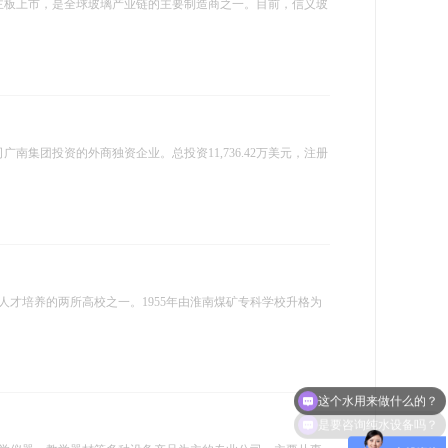
交所主板上市，是全球玻璃产业链的主要制造商之一。目前，信义玻
南集团投资的外商独资企业。总投资11,736.42万美元，注册
人才培养的两所高校之一。1955年由淮南煤矿专科学校升格为
是要咨询纯水设备吗？